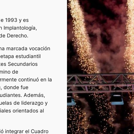
de 1993 y es
n Implantología,
 de Derecho.
na marcada vocación
 etapa estudiantil
ntes Secundarios
amino de
ormente continuó en la
, donde fue
tudiantes. Además,
uelas de liderazgo y
iales orientados al
ió integrar el Cuadro