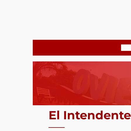
Saltar
al
contenido
INIC
El Intendente