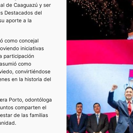
nal de Caaguazú y ser
es Destacados del
su aporte a la
ñó como concejal
viendo iniciativas
a participación
6 asumió como
viedo, convirtiéndose
nes en la historia del
lera Porto, odontóloga
Juntos comparten el
estar de las familias
unidad.