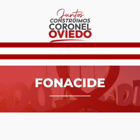
IO
LA CIUDAD
INSTITUCIONAL
NOTICIAS
MECIP
TRANSPAREN
FONACIDE