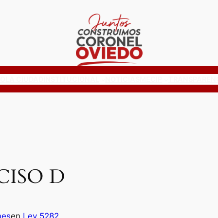
IO
LA CIUDAD
INSTITUCIONAL
NOTICIAS
MECIP
TRANSPAREN
NCISO D
nes
en
Ley 5282